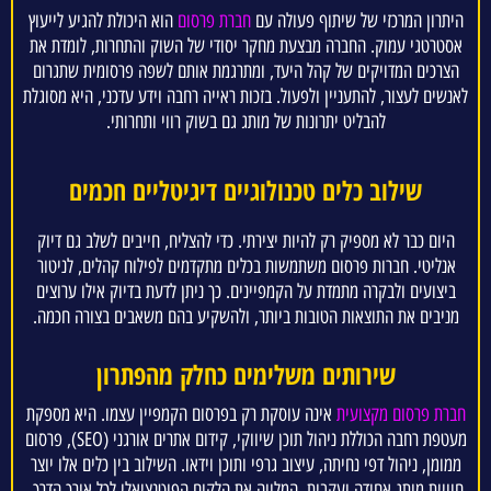
היתרון המרכזי של שיתוף פעולה עם
חברת פרסום
הוא היכולת להגיע לייעוץ
אסטרטגי עמוק. החברה מבצעת מחקר יסודי של השוק והתחרות, לומדת את
הצרכים המדויקים של קהל היעד, ומתרגמת אותם לשפה פרסומית שתגרום
לאנשים לעצור, להתעניין ולפעול. בזכות ראייה רחבה וידע עדכני, היא מסוגלת
להבליט יתרונות של מותג גם בשוק רווי ותחרותי.
שילוב כלים טכנולוגיים דיגיטליים חכמים
היום כבר לא מספיק רק להיות יצירתי. כדי להצליח, חייבים לשלב גם דיוק
אנליטי. חברות פרסום משתמשות בכלים מתקדמים לפילוח קהלים, לניטור
ביצועים ולבקרה מתמדת על הקמפיינים. כך ניתן לדעת בדיוק אילו ערוצים
מניבים את התוצאות הטובות ביותר, ולהשקיע בהם משאבים בצורה חכמה.
שירותים משלימים כחלק מהפתרון
חברת פרסום מקצועית
אינה עוסקת רק בפרסום הקמפיין עצמו. היא מספקת
מעטפת רחבה הכוללת ניהול תוכן שיווקי, קידום אתרים אורגני (SEO), פרסום
ממומן, ניהול דפי נחיתה, עיצוב גרפי ותוכן וידאו. השילוב בין כלים אלו יוצר
חוויית מותג אחידה ועקבית, המלווה את הלקוח הפוטנציאלי לכל אורך הדרך.