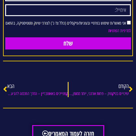
אני מאשר/ת שימוש בפרטיי ובעוגיות/פיקסלים (כולל צד ג') לצורכי שיווק וסטטיסטיקה, בהתאם
למדיניות הפרטיות
שלח
הקודם
הבא
שינויים בטיקטוק – פחות אורגני, יותר ממומן, והזדמנויות חדשות לעסקים ושירותים
קמפיינים באאוטבריין – הדרך החכמה להגיע ללקוחות דרך תוכן איכותי
חזרה לעמוד המאמרים