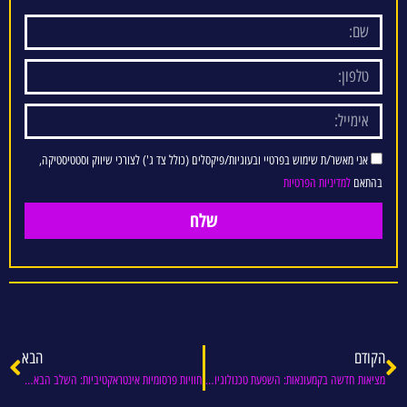
אני מאשר/ת שימוש בפרטיי ובעוגיות/פיקסלים (כולל צד ג') לצורכי שיווק וסטטיסטיקה,
בהתאם
למדיניות הפרטיות
שלח
הקודם
הבא
מציאות חדשה בקמעונאות: השפעת טכנולוגיות AR ו-VR
חוויות פרסומיות אינטראקטיביות: השלב הבא בעולם השיווק הדיגיטלי